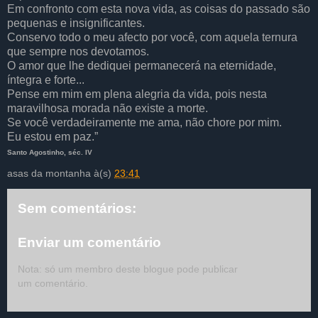
Em confronto com esta nova vida, as coisas do passado são
pequenas e insignificantes.
Conservo todo o meu afecto por você, com aquela ternura
que sempre nos devotamos.
O amor que lhe dediquei permanecerá na eternidade,
íntegra e forte...
Pense em mim em plena alegria da vida, pois nesta
maravilhosa morada não existe a morte.
Se você verdadeiramente me ama, não chore por mim.
Eu estou em paz.”
Santo Agostinho, séc. IV
asas da montanha
à(s)
23:41
Sem comentários:
Enviar um comentário
Nota: só um membro deste blogue pode publicar
um comentário.