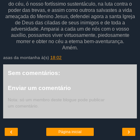
do céu, ó nosso fortíssimo sustentáculo, na luta contra o
poder das trevas, e assim como outrora salvastes a vida
ameaçada do Menino Jesus, defendei agora a santa Igreja
de Deus das ciladas de seus inimigos e de toda a
adversidade. Amparai a cada um de nós com o vosso
auxílio, possamos viver virtuosamente, piedosamente
morrer e obter no céu a eterna bem-aventurança.
Amém.
asas da montanha
à(s)
18:02
Sem comentários:
Enviar um comentário
Nota: só um membro deste blogue pode publicar
um comentário.
‹
›
Página inicial